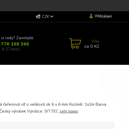
Přihlášení
CZK
 si rady? Zavolejte.
0
ks
 776 168 366
za
0 Kč
, 8-17 hod.)
á čeřenová síť o velikosti ok 6 x 6 mm Rozměr: 1x1m Barva
Český výrobek Výrobce: SITTEC
celý popis