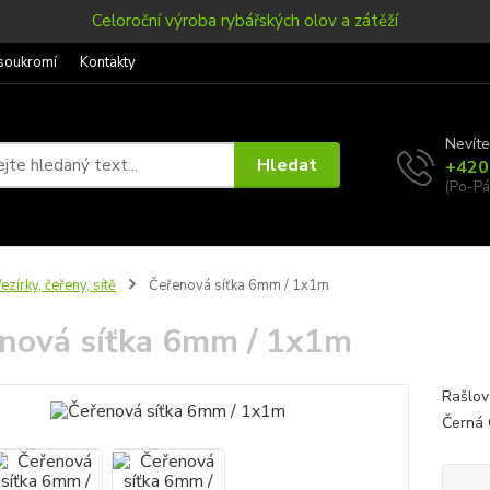
Celoroční výroba rybářských olov a zátěží
soukromí
Kontakty
Nevíte
Hledat
+420
(Po-Pá
ezírky, čeřeny, sítě
Čeřenová síťka 6mm / 1x1m
nová síťka 6mm / 1x1m
Rašlov
Černá 