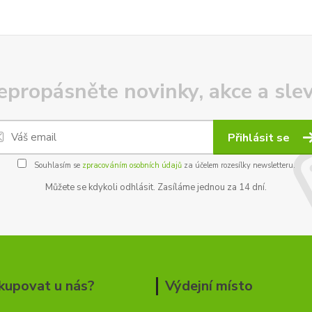
epropásněte novinky, akce a slev
Přihlásit se
Souhlasím se
zpracováním osobních údajů
za účelem rozesílky newsletteru.
Můžete se kdykoli odhlásit. Zasíláme jednou za 14 dní.
kupovat u nás?
Výdejní místo