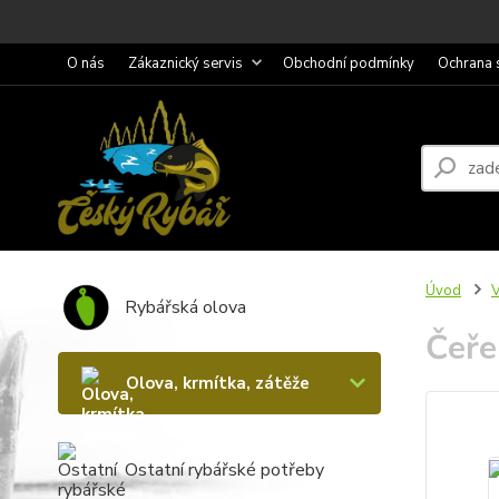
O nás
Zákaznický servis
Obchodní podmínky
Ochrana 
Úvod
V
Rybářská olova
Čeře
Olova, krmítka, zátěže
Ostatní rybářské potřeby