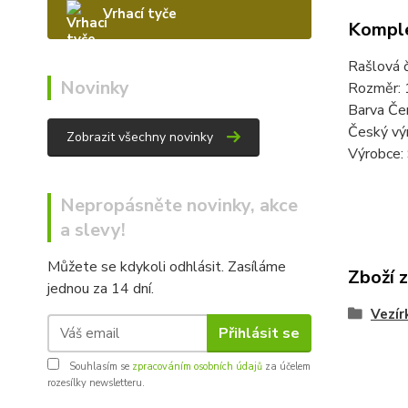
Vrhací tyče
Komple
Rašlová č
Novinky
Rozměr:
Barva Če
Český vý
Zobrazit všechny novinky
Výrobce:
Nepropásněte novinky, akce
a slevy!
Můžete se kdykoli odhlásit. Zasíláme
Zboží 
jednou za 14 dní.
Vezírk
Přihlásit se
Souhlasím se
zpracováním osobních údajů
za účelem
rozesílky newsletteru.