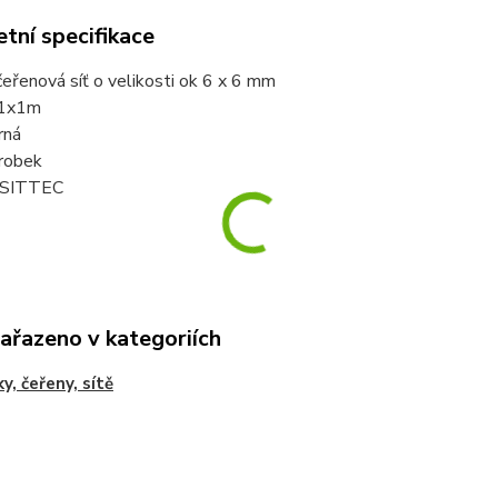
tní specifikace
eřenová síť o velikosti ok 6 x 6 mm
 1x1m
rná
robek
 SITTEC
zařazeno v kategoriích
y, čeřeny, sítě