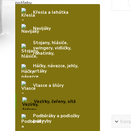
Křesla a lehátka
Navijáky
Stojany, hlásiče,
swingery, vidličky,
rohatinky,
Háčky, návazce, jehly,
vrtáky
Vlasce a šňůry
Vezírky, čeřeny, sítě
Podběráky a podložky
pod ryby
Kompl