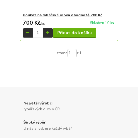
Poukaz na rybářské olova v hodnotě 700 Kč
700 Kč
Skladem 10 ks
/
ks
Přidat do košíku
strana
z 1
Největší výrobci
rybářských olov v ČR
Široký výběr
U nás si vybere každý rybář