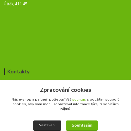
Úštěk, 411 45
Kontakty
Jan Blažek / Pavla Šmídová
Zpracování cookies
+420 776 168 366
(Po-Pá, 8-17 hod.)
Náš e-shop a partneři potřebují Váš
souhlas
s použitím souborů
cookies, aby Vám mohli zobrazovat informace týkající se Vašich
cesky-rybar@seznam.cz
zájmů.
Souhlasím
Nastavení