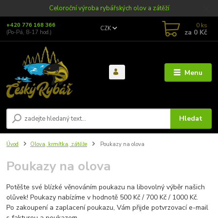
Celoroční výroba rybářských olov a zátěží
0
ks
+420 776 168 366
CZK
za
0 Kč
(Po-Pá, 8-17 hod.)
Menu
Hledat
Úvod
Olova, krmítka, zátěže
Poukazy na olova
Poukazy na olova
Potěšte své blízké věnováním poukazu na libovolný výběr našich
olůvek! Poukazy nabízíme v hodnotě 500 Kč / 700 Kč / 1000 Kč.
Po zakoupení a zaplacení poukazu, Vám přijde potvrzovací e-mail
s fakturou a poukazem.