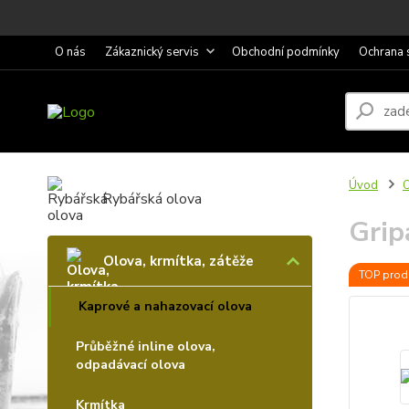
O nás
Zákaznický servis
Obchodní podmínky
Ochrana 
Úvod
O
Rybářská olova
Grip
Olova, krmítka, zátěže
TOP prod
Kaprové a nahazovací olova
Průběžné inline olova,
odpadávací olova
Krmítka