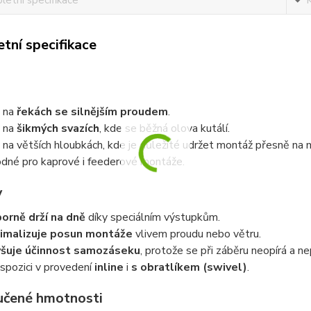
etní specifikace
tní specifikace
 na
řekách se silnějším proudem
.
 na
šikmých svazích
, kde se běžná olova kutálí.
 na větších hloubkách, kde je důležité udržet montáž přesně na 
dné pro kaprové i feederové montáže.
y
orně drží na dně
díky speciálním výstupkům.
imalizuje posun montáže
vlivem proudu nebo větru.
šuje účinnost samozáseku
, protože se při záběru neopírá a n
ispozici v provedení
inline
i
s obratlíkem (swivel)
.
čené hmotnosti