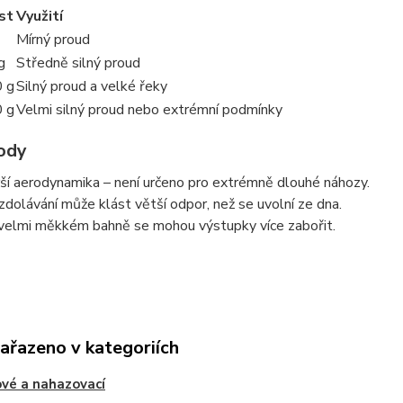
st
Využití
Mírný proud
g
Středně silný proud
 g
Silný proud a velké řeky
 g
Velmi silný proud nebo extrémní podmínky
ody
ší aerodynamika – není určeno pro extrémně dlouhé náhozy.
 zdolávání může klást větší odpor, než se uvolní ze dna.
velmi měkkém bahně se mohou výstupky více zabořit.
zařazeno v kategoriích
vé a nahazovací