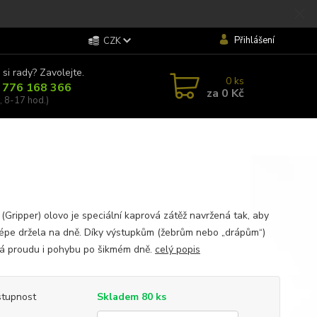
Přihlášení
CZK
 si rady? Zavolejte.
0
ks
 776 168 366
za
0 Kč
, 8-17 hod.)
 (Gripper) olovo je speciální kaprová zátěž navržená tak, aby
lépe držela na dně. Díky výstupkům (žebrům nebo „drápům“)
á proudu i pohybu po šikmém dně.
celý popis
tupnost
Skladem 80 ks