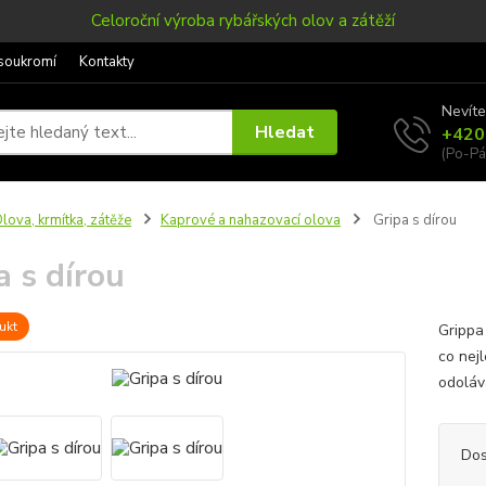
Celoroční výroba rybářských olov a zátěží
soukromí
Kontakty
Nevíte
Hledat
+420
(Po-Pá
lova, krmítka, zátěže
Kaprové a nahazovací olova
Gripa s dírou
a s dírou
ukt
Grippa
co nej
odoláv
Dos