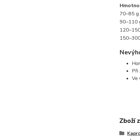
Hmotno
70–85 g
90–110 
120–150
150–300
Nevýh
Hor
Při
Ve 
Zboží 
Kapro