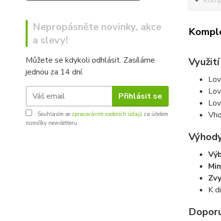
Kompl
Nepropásněte novinky, akce
Komple
a slevy!
Můžete se kdykoli odhlásit. Zasíláme
Využití
jednou za 14 dní.
Lov
Lov
Přihlásit se
Lov
Vho
Souhlasím se
zpracováním osobních údajů
za účelem
rozesílky newsletteru.
Výhod
Výb
Min
Zvy
K d
Doporu