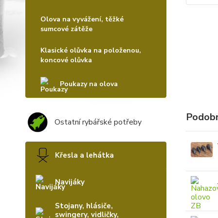
Olova na vyvážení, těžké
sumcové zátěže
Klasické olůvka na položenou,
koncové olůvka
Poukazy na olova
Podobn
Ostatní rybářské potřeby
Křesla a lehátka
Navijáky
Stojany, hlásiče,
swingery, vidličky,