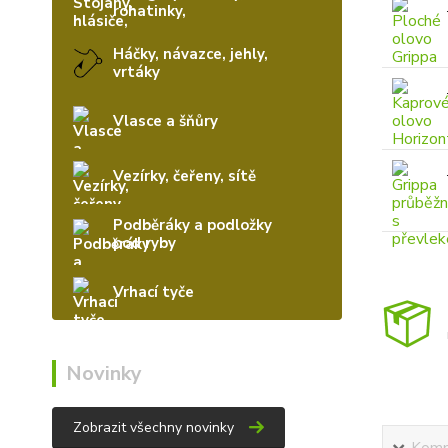
rohatinky,
Háčky, návazce, jehly,
vrtáky
Vlasce a šňůry
Vezírky, čeřeny, sítě
Podběráky a podložky
pod ryby
Vrhací tyče
Novinky
Zobrazit všechny novinky