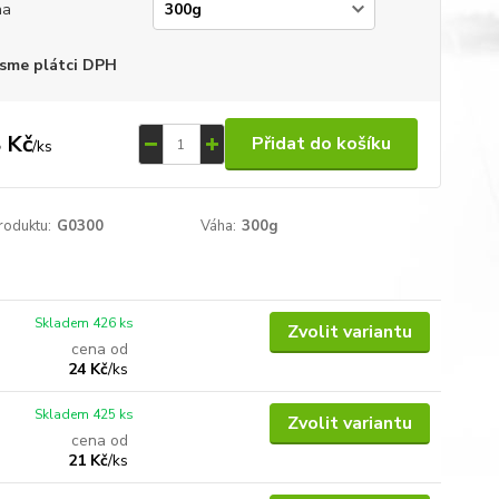
ha
sme plátci DPH
 Kč
Přidat do košíku
/
ks
roduktu:
G0300
Váha:
300g
Skladem 426 ks
Zvolit variantu
cena od
24 Kč
/
ks
Skladem 425 ks
Zvolit variantu
cena od
21 Kč
/
ks