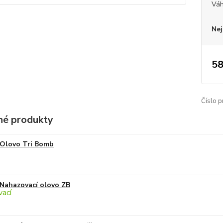
Vá
Nej
58
Číslo p
é produkty
Olovo Tri Bomb
Nahazovací olovo ZB