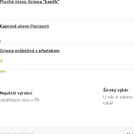
Ploché olovo Grippa "kapřík"
Kaprové olovo Horizont
Grippa průběžná s převlekem
Široký výběr
Největší výrobci
U nás si vybere
rybářských olov v ČR
rybář