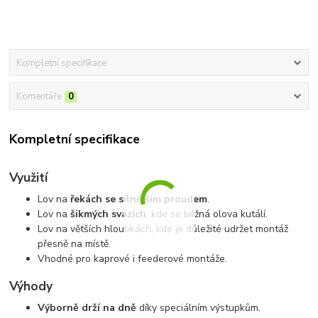
Kompletní specifikace
Komentáře
0
Kompletní specifikace
Využití
Lov na
řekách se silnějším proudem
.
Lov na
šikmých svazích
, kde se běžná olova kutálí.
Lov na větších hloubkách, kde je důležité udržet montáž
přesně na místě.
Vhodné pro kaprové i feederové montáže.
Výhody
Výborně drží na dně
díky speciálním výstupkům.