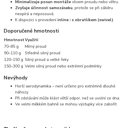
Minimalizuje posun montáže
vlivem proudu nebo větru.
Zvyšuje účinnost samozáseku
, protože se při záběru
neopírá a neposouvá.
K dispozici v provedení
inline
i
s obratlíkem (swivel)
.
Doporučené hmotnosti
Hmotnost
Využití
70–85 g
Mírný proud
90–110 g
Středně silný proud
120–150 g
Silný proud a velké řeky
150–300 g
Velmi silný proud nebo extrémní podmínky
Nevýhody
Horší aerodynamika – není určeno pro extrémně dlouhé
náhozy.
Při zdolávání může klást větší odpor, než se uvolní ze dna.
Ve velmi měkkém bahně se mohou výstupky více zabořit.