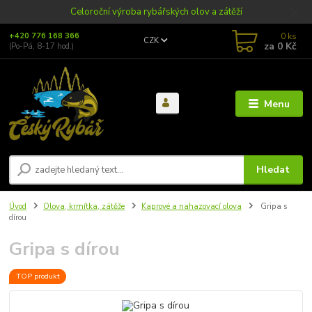
Celoroční výroba rybářských olov a zátěží
0
ks
+420 776 168 366
CZK
za
0 Kč
(Po-Pá, 8-17 hod.)
Menu
Hledat
Úvod
Olova, krmítka, zátěže
Kaprové a nahazovací olova
Gripa s
dírou
Gripa s dírou
TOP produkt