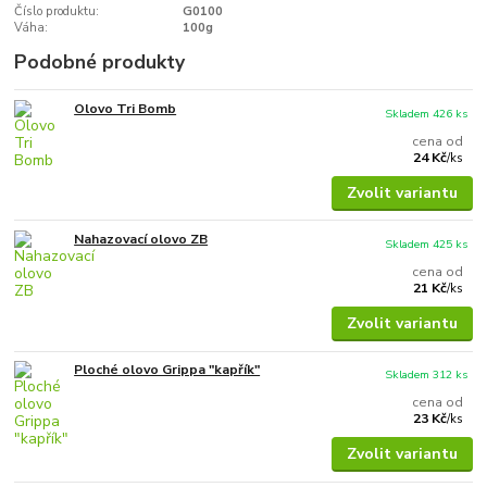
Číslo produktu:
G0100
Váha:
100g
Podobné produkty
Olovo Tri Bomb
Skladem 426 ks
cena od
24 Kč
/
ks
Zvolit variantu
Nahazovací olovo ZB
Skladem 425 ks
cena od
21 Kč
/
ks
Zvolit variantu
Ploché olovo Grippa "kapřík"
Skladem 312 ks
cena od
23 Kč
/
ks
Zvolit variantu