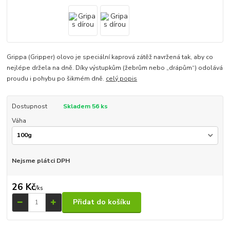
Grippa (Gripper) olovo je speciální kaprová zátěž navržená tak, aby co
nejlépe držela na dně. Díky výstupkům (žebrům nebo „drápům“) odolává
proudu i pohybu po šikmém dně.
celý popis
Dostupnost
Skladem 56 ks
Váha
Nejsme plátci DPH
26 Kč
/
ks
Přidat do košíku