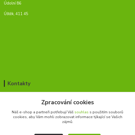
Údolní 86
Úštěk, 411 45
Kontakty
Jan Blažek / Pavla Šmídová
Zpracování cookies
+420 776 168 366
(Po-Pá, 8-17 hod.)
Náš e-shop a partneři potřebují Váš
souhlas
s použitím souborů
cookies, aby Vám mohli zobrazovat informace týkající se Vašich
cesky-rybar@seznam.cz
zájmů.