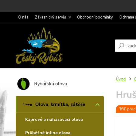
O nás
Zákaznický servis
Obchodní podmínky
Ochrana 
Úvod
O
Rybářská olova
Hruš
Olova, krmítka, zátěže
TOP prod
Kaprové a nahazovací olova
Průběžné inline olova,