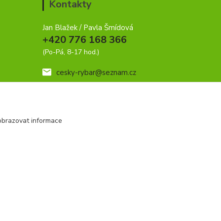
Kontakty
Jan Blažek / Pavla Šmídová
+420 776 168 366
(Po-Pá, 8-17 hod.)
cesky-rybar@seznam.cz
obrazovat informace
Vytvořeno na
Eshop-rychle.cz