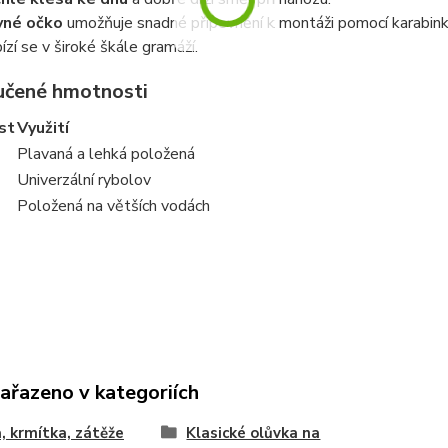
vné očko
umožňuje snadné připevnění k montáži pomocí karabink
ízí se v široké škále gramáží.
čené hmotnosti
st
Využití
Plavaná a lehká položená
Univerzální rybolov
Položená na větších vodách
zařazeno v kategoriích
, krmítka, zátěže
Klasické olůvka na