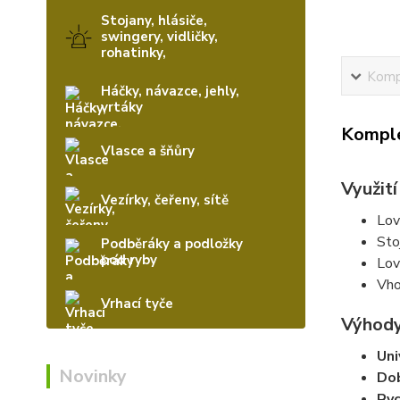
Stojany, hlásiče,
swingery, vidličky,
rohatinky,
Kompl
Háčky, návazce, jehly,
vrtáky
Komple
Vlasce a šňůry
Využití
Vezírky, čeřeny, sítě
Lov
Sto
Podběráky a podložky
pod ryby
Lov
Vho
Vrhací tyče
Výhod
Uni
Novinky
Dob
Ryc