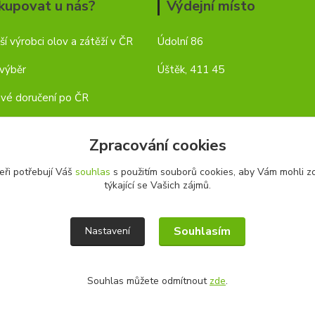
kupovat u nás?
Výdejní místo
ší výrobci olov a zátěží v ČR
Údolní 86
 výběr
Úštěk, 411 45
vé doručení po ČR
Zpracování cookies
eři potřebují Váš
souhlas
s použitím souborů cookies, aby Vám mohli z
týkající se Vašich zájmů.
Souhlasím
Nastavení
Souhlas můžete odmítnout
zde
.