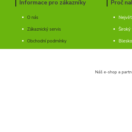
Informace pro zákazníky
Proč na
O nás
Největ
Zákaznický servis
Široký
Obchodní podmínky
Blesko
Ochrana soukromí
Kontakty
Náš e-shop a partn