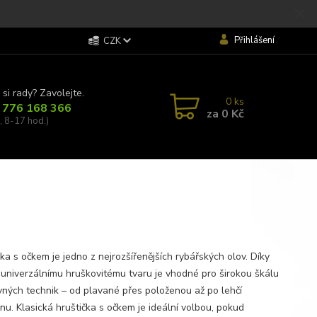
Přihlášení
CZK
 si rady? Zavolejte.
0
ks
 776 168 366
za
0 Kč
, 8-17 hod.)
ka s očkem je jedno z nejrozšířenějších rybářských olov. Díky
univerzálnímu hruškovitému tvaru je vhodné pro širokou škálu
vných technik – od plavané přes položenou až po lehčí
nu. Klasická hruštička s očkem je ideální volbou, pokud