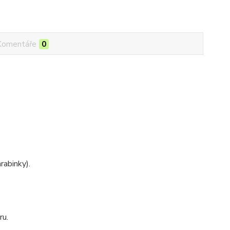
Komentáře
0
rabinky).
ru.