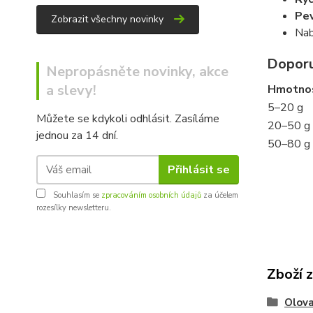
Pe
Zobrazit všechny novinky
Nab
Doporu
Nepropásněte novinky, akce
a slevy!
Hmotno
5–20 g
Můžete se kdykoli odhlásit. Zasíláme
20–50 g
jednou za 14 dní.
50–80 g
Přihlásit se
Souhlasím se
zpracováním osobních údajů
za účelem
rozesílky newsletteru.
Zboží 
Olova