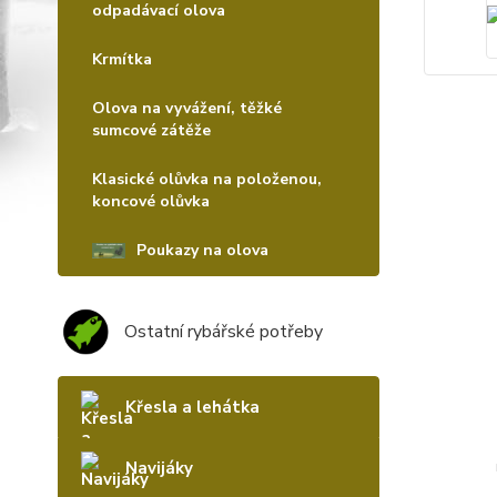
odpadávací olova
Krmítka
Olova na vyvážení, těžké
sumcové zátěže
Klasické olůvka na položenou,
koncové olůvka
Poukazy na olova
Ostatní rybářské potřeby
Křesla a lehátka
Navijáky