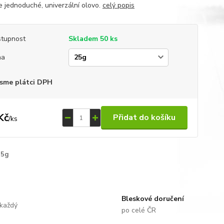
e jednoduché, univerzální olovo.
celý popis
tupnost
Skladem 50 ks
ha
sme plátci DPH
Kč
Přidat do košíku
/
ks
25g
Bleskové doručení
 každý
po celé ČR