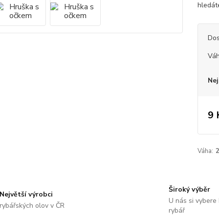
hledát
Dos
Vá
Nej
9 
Váha:
Široký výběr
Největší výrobci
U nás si vybere
rybářských olov v ČR
rybář