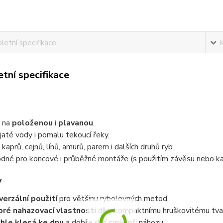
etní specifikace
tní specifikace
 na
položenou
i
plavanou
.
jaté vody i pomalu tekoucí řeky.
 kaprů, cejnů, línů, amurů, parem i dalších druhů ryb.
dné pro koncové i průběžné montáže (s použitím závěsu nebo ka
y
verzální použití
pro většinu rybolovných metod.
ré nahazovací vlastnosti
díky kompaktnímu hruškovitému tva
hle klesá ke dnu
a dobře drží směr při náhozu.