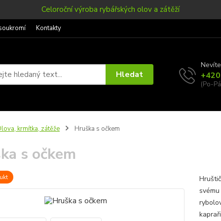
Celoroční výroba rybářských olov a zátěží
soukromí
Kontakty
Nevíte
Hledat
+420
(Po-Pá
lova, krmítka, zátěže
Hruška s očkem
ka s očkem
ukt
Hruštič
svému 
rybolo
kapraři