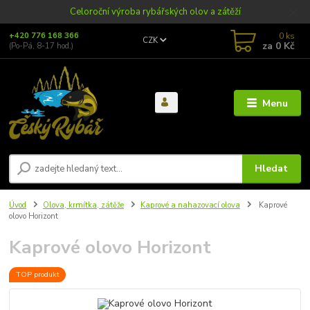
Celoroční výroba rybářských olov a zátěží
0
ks
+420 776 168 366
CZK
za
0 Kč
(Po-Pá, 8-17 hod.)
Menu
Hledat
Úvod
Olova, krmítka, zátěže
Kaprové a nahazovací olova
Kaprové
olovo Horizont
Kaprové olovo Horizont
TOP produkt