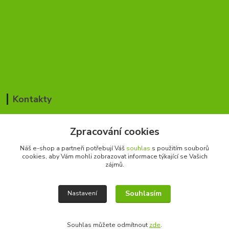
Kontakty
Jan Blažek / Pavla Šmídová
Zpracování cookies
+420 776 168 366
(Po-Pá, 8-17 hod.)
Náš e-shop a partneři potřebují Váš
souhlas
s použitím souborů
cookies, aby Vám mohli zobrazovat informace týkající se Vašich
cesky-rybar@seznam.cz
zájmů.
Souhlasím
Nastavení
Souhlas můžete odmítnout
zde
.