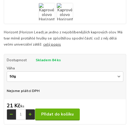
Horizont (Horizon Lead) je jedno z nejoblíbenějších kaprových olov. Má
tvar mírně protáhlé hrušky se zploštělou spodní částí, což z něj dělá
velmi univerzální zátěž.
celý popis
Dostupnost
Skladem 84 ks
Váha
Nejsme plátci DPH
21 Kč
/
ks
Přidat do košíku