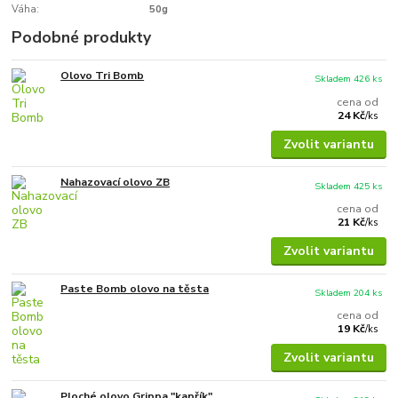
Váha:
50g
Podobné produkty
Olovo Tri Bomb
Skladem 426 ks
cena od
24 Kč
/
ks
Zvolit variantu
Nahazovací olovo ZB
Skladem 425 ks
cena od
21 Kč
/
ks
Zvolit variantu
Paste Bomb olovo na těsta
Skladem 204 ks
cena od
19 Kč
/
ks
Zvolit variantu
Ploché olovo Grippa "kapřík"