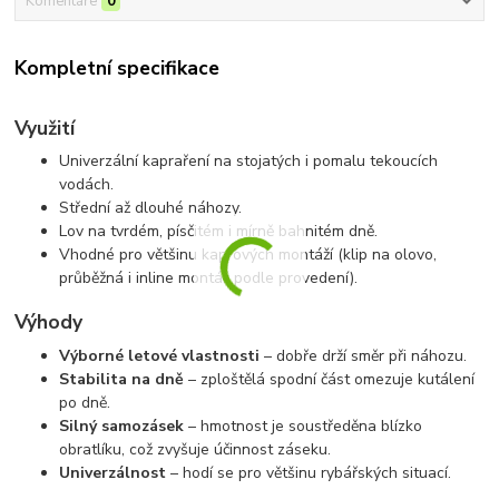
Komentáře
0
Kompletní specifikace
Využití
Univerzální kapraření na stojatých i pomalu tekoucích
vodách.
Střední až dlouhé náhozy.
Lov na tvrdém, písčitém i mírně bahnitém dně.
Vhodné pro většinu kaprových montáží (klip na olovo,
průběžná i inline montáž podle provedení).
Výhody
Výborné letové vlastnosti
– dobře drží směr při náhozu.
Stabilita na dně
– zploštělá spodní část omezuje kutálení
po dně.
Silný samozásek
– hmotnost je soustředěna blízko
obratlíku, což zvyšuje účinnost záseku.
Univerzálnost
– hodí se pro většinu rybářských situací.