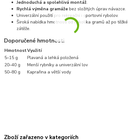
Jednoduchá a spolehlivá montáž
.
Rychlá výměna gramáže
bez složitých úprav návazce.
Univerzální použití pro rekreační i sportovní rybolov.
Široká nabídka hmotností od několika gramů až po těžké
zátěže.
Doporučené hmotnosti
Hmotnost
Využití
5–15 g
Plavaná a lehká položená
20–40 g
Menší rybníky a univerzální lov
50–80 g
Kaprařina a větší vody
Zboží zařazeno v kategoriích