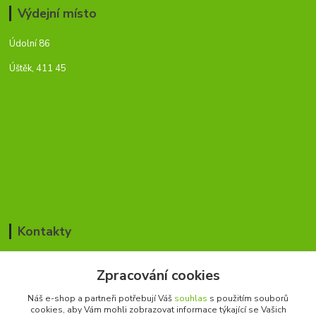
Výdejní místo
Údolní 86
Úštěk, 411 45
Kontakty
Jan Blažek / Pavla Šmídová
Zpracování cookies
+420 776 168 366
(Po-Pá, 8-17 hod.)
Náš e-shop a partneři potřebují Váš
souhlas
s použitím souborů
cookies, aby Vám mohli zobrazovat informace týkající se Vašich
cesky-rybar@seznam.cz