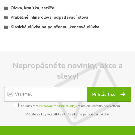
Olova, krmítka, zátěže
Průběžné inline olova, odpadávací olova
Klasické olůvka na položenou, koncové olůvka
Nepropásněte novinky, akce a
slevy!
Přihlásit se
Souhlasím se
zpracováním osobních údajů
za účelem rozesílky newsletteru.
Můžete se kdykoli odhlásit. Zasíláme jednou za 14 dní.