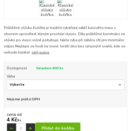
Průběžné olůvko Kulička je tradiční rybářská zátěž kulového tvaru s
otvorem uprostřed, kterým prochází vlasec. Díky průběžné konstrukci se
olůvko po vlasci volně pohybuje, takže ryba při záběru cítí jen minimální
odpor.Nejlépe se hodí na rovné, tvrdší dno bez výrazných svahů, kde se
nebude kutálet.
celý popis
Dostupnost
Skladem 600 ks
Váha
Nejsme plátci DPH
cena od
4 Kč
/
ks
Přidat do košíku