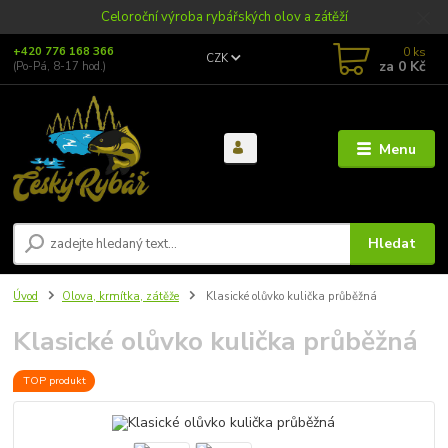
Celoroční výroba rybářských olov a zátěží
0
ks
+420 776 168 366
CZK
za
0 Kč
(Po-Pá, 8-17 hod.)
Menu
Hledat
Úvod
Olova, krmítka, zátěže
Klasické olůvko kulička průběžná
Klasické olůvko kulička průběžná
TOP produkt