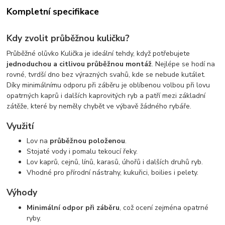
Kompletní specifikace
Kdy zvolit průběžnou kuličku?
Průběžné olůvko Kulička je ideální tehdy, když potřebujete
jednoduchou a citlivou průběžnou montáž
. Nejlépe se hodí na
rovné, tvrdší dno bez výrazných svahů, kde se nebude kutálet.
Díky minimálnímu odporu při záběru je oblíbenou volbou při lovu
opatrných kaprů i dalších kaprovitých ryb a patří mezi základní
zátěže, které by neměly chybět ve výbavě žádného rybáře.
Využití
Lov na
průběžnou položenou
.
Stojaté vody i pomalu tekoucí řeky.
Lov kaprů, cejnů, línů, karasů, úhořů i dalších druhů ryb.
Vhodné pro přírodní nástrahy, kukuřici, boilies i pelety.
Výhody
Minimální odpor při záběru
, což ocení zejména opatrné
ryby.