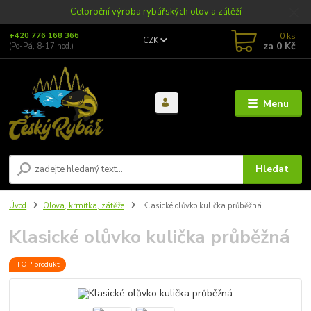
Celoroční výroba rybářských olov a zátěží
0
ks
+420 776 168 366
CZK
za
0 Kč
(Po-Pá, 8-17 hod.)
Menu
Hledat
Úvod
Olova, krmítka, zátěže
Klasické olůvko kulička průběžná
Klasické olůvko kulička průběžná
TOP produkt