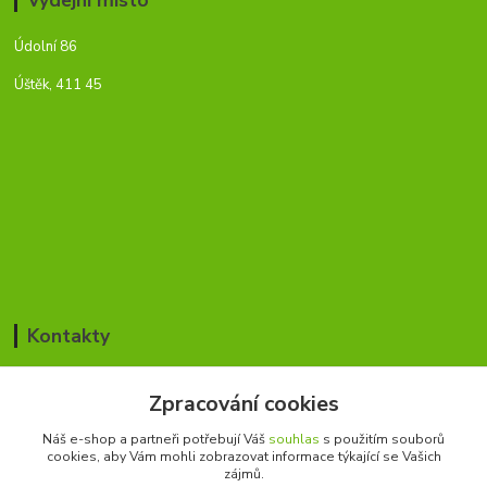
Údolní 86
Úštěk, 411 45
Kontakty
Jan Blažek / Pavla Šmídová
Zpracování cookies
+420 776 168 366
(Po-Pá, 8-17 hod.)
Náš e-shop a partneři potřebují Váš
souhlas
s použitím souborů
cookies, aby Vám mohli zobrazovat informace týkající se Vašich
cesky-rybar@seznam.cz
zájmů.