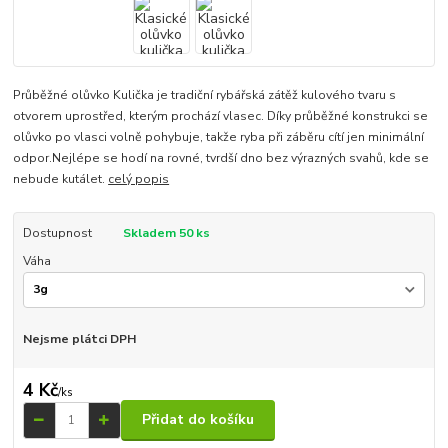
Průběžné olůvko Kulička je tradiční rybářská zátěž kulového tvaru s
otvorem uprostřed, kterým prochází vlasec. Díky průběžné konstrukci se
olůvko po vlasci volně pohybuje, takže ryba při záběru cítí jen minimální
odpor.Nejlépe se hodí na rovné, tvrdší dno bez výrazných svahů, kde se
nebude kutálet.
celý popis
Dostupnost
Skladem 50 ks
Váha
Nejsme plátci DPH
4 Kč
/
ks
Přidat do košíku