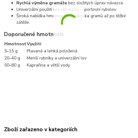
Rychlá výměna gramáže
bez složitých úprav návazce.
Univerzální použití pro rekreační i sportovní rybolov.
Široká nabídka hmotností od několika gramů až po těžké
zátěže.
Doporučené hmotnosti
Hmotnost
Využití
5–15 g
Plavaná a lehká položená
20–40 g
Menší rybníky a univerzální lov
50–80 g
Kaprařina a větší vody
Zboží zařazeno v kategoriích