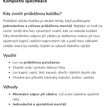
Kompletní specifikace
Kdy zvolit průběžnou kuličku?
Průběžné olůvko Kulička je ideální tehdy, když potřebujete
jednoduchou a citlivou průběžnou montáž
. Nejlépe se hodí na
rovné, tvrdší dno bez výrazných svahů, kde se nebude kutálet.
Díky minimálnímu odporu při záběru je oblíbenou volbou při lovu
opatrných kaprů i dalších kaprovitých ryb a patří mezi základní
zátěže, které by neměly chybět ve výbavě žádného rybáře.
Využití
Lov na
průběžnou položenou
.
Stojaté vody i pomalu tekoucí řeky.
Lov kaprů, cejnů, línů, karasů, úhořů i dalších druhů ryb.
Vhodné pro přírodní nástrahy, kukuřici, boilies i pelety.
Výhody
Minimální odpor při záběru
, což ocení zejména opatrné
ryby.
Jednoduchá a spolehlivá montáž
.