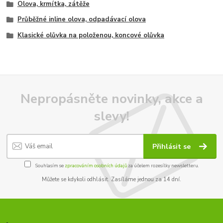
Olova, krmítka, zátěže
Průběžné inline olova, odpadávací olova
Klasické olůvka na položenou, koncové olůvka
Nepropásněte novinky, akce a
slevy!
Přihlásit se
Souhlasím se
zpracováním osobních údajů
za účelem rozesílky newsletteru.
Můžete se kdykoli odhlásit. Zasíláme jednou za 14 dní.