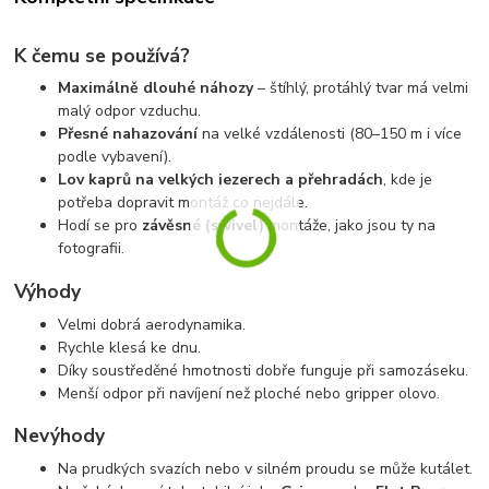
K čemu se používá?
Maximálně dlouhé náhozy
– štíhlý, protáhlý tvar má velmi
malý odpor vzduchu.
Přesné nahazování
na velké vzdálenosti (80–150 m i více
podle vybavení).
Lov kaprů na velkých jezerech a přehradách
, kde je
potřeba dopravit montáž co nejdále.
Hodí se pro
závěsné (swivel)
montáže, jako jsou ty na
fotografii.
Výhody
Velmi dobrá aerodynamika.
Rychle klesá ke dnu.
Díky soustředěné hmotnosti dobře funguje při samozáseku.
Menší odpor při navíjení než ploché nebo gripper olovo.
Nevýhody
Na prudkých svazích nebo v silném proudu se může kutálet.