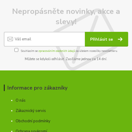
Nepropásněte novinky, akce a
slevy!
Přihlásit se
Souhlasím se
zpracováním osobních údajů
za účelem rozesílky newsletteru.
Můžete se kdykoli odhlásit. Zasíláme jednou za 14 dní.
Informace pro zákazníky
O nás
Zákaznický servis
Obchodní podmínky
Ochrana soukromí