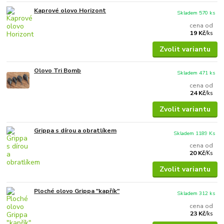
Kaprové olovo Horizont
Skladem 570 ks
cena od
19 Kč
/
ks
Zvolit variantu
Olovo Tri Bomb
Skladem 471 ks
cena od
24 Kč
/
ks
Zvolit variantu
Grippa s dírou a obratlíkem
Skladem 1189 Ks
cena od
20 Kč
/
Ks
Zvolit variantu
Ploché olovo Grippa "kapřík"
Skladem 312 ks
cena od
23 Kč
/
ks