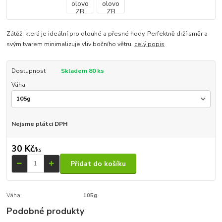
Zátěž, která je ideální pro dlouhé a přesné hody. Perfektně drží směr a
svým tvarem minimalizuje vliv bočního větru.
celý popis
Dostupnost
Skladem 80 ks
Váha
Nejsme plátci DPH
30 Kč
/
ks
Přidat do košíku
Váha:
105g
Podobné produkty