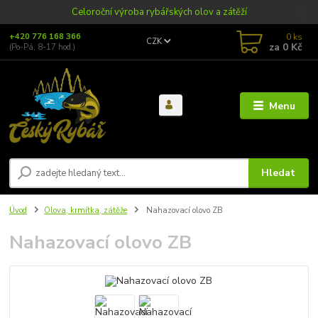
Celoroční výroba rybářských olov a zátěží
0
ks
+420 776 168 366
CZK
za
0 Kč
(Po-Pá, 8-17 hod.)
Menu
Hledat
Úvod
Olova, krmítka, zátěže
Nahazovací olovo ZB
Nahazovací olovo ZB