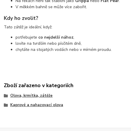
Na řekách není tak stabilní jako
Grippa
nebo
Flat Pear
.
V měkkém bahně se může více zabořit.
Kdy ho zvolit?
Tato zátěž je ideální, když:
potřebujete
co nejdelší nához
,
lovíte na tvrdším nebo písčitém dně,
chytáte na stojatých vodách nebo v mírném proudu.
Zboží zařazeno v kategoriích
Olova, krmítka, zátěže
Kaprové a nahazovací olova