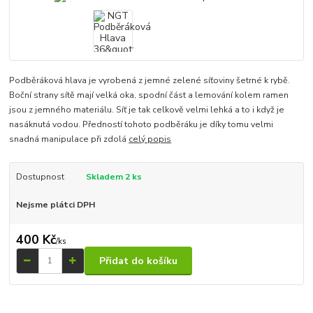
Podběráková hlava je vyrobená z jemné zelené síťoviny šetrné k rybě.
Boční strany sítě mají velká oka, spodní část a lemování kolem ramen
jsou z jemného materiálu. Síť je tak celkově velmi lehká a to i když je
nasáknutá vodou. Předností tohoto podběráku je díky tomu velmi
snadná manipulace při zdolá
celý popis
Dostupnost
Skladem 2 ks
Nejsme plátci DPH
400 Kč
/
ks
Přidat do košíku