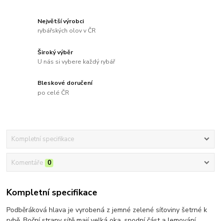
Největší výrobci
rybářských olov v ČR
Široký výběr
U nás si vybere každý rybář
Bleskové doručení
po celé ČR
Kompletní specifikace
Komentáře
0
Kompletní specifikace
Podběráková hlava je vyrobená z jemné zelené síťoviny šetrné k
rybě. Boční strany sítě mají velká oka, spodní část a lemování