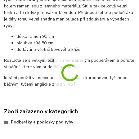
kolem ramen jsou z jemného materiálu. Síť je tak celkově velmi
lehká a to i když je nasáknutá vodou. Předností tohoto podběráku
je díky tomu velmi snadná manipulace při zdolávání a výpadech
ryby.
délka ramen 90 cm
hloubka sítě 80 cm
dodáváno včetně kovového kříže
Rozlučte se s velkým, těžkým, neohrabaným podběrákem a pořiďte
si náčiní, které vám bude dělat radost!
Ideální použití v kombinaci s ultra tenkou karbonovou tyčí nebo
běžnými tyčemi anglické značky NGT.
Zboží zařazeno v kategoriích
Podběráky a podložky pod ryby