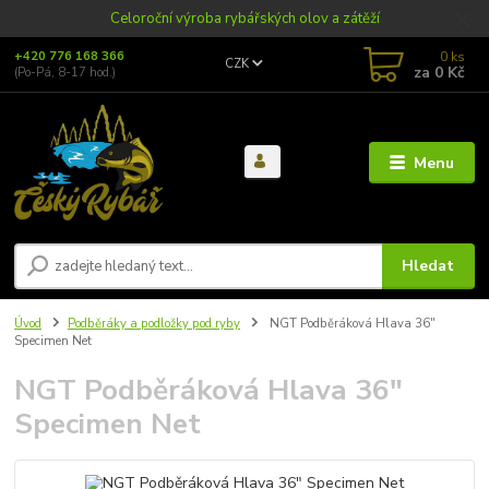
Celoroční výroba rybářských olov a zátěží
0
ks
+420 776 168 366
CZK
za
0 Kč
(Po-Pá, 8-17 hod.)
Menu
Hledat
Úvod
Podběráky a podložky pod ryby
NGT Podběráková Hlava 36"
Specimen Net
NGT Podběráková Hlava 36"
Specimen Net