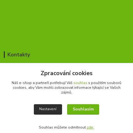
Kontakty
Jan Blažek / Pavla Šmídová
Zpracování cookies
+420 776 168 366
(Po-Pá, 8-17 hod.)
Náš e-shop a partneři potřebují Váš
souhlas
s použitím souborů
cookies, aby Vám mohli zobrazovat informace týkající se Vašich
cesky-rybar@seznam.cz
zájmů.
Souhlasím
Nastavení
Souhlas můžete odmítnout
zde
.
Vytvořeno na
Eshop-rychle.cz