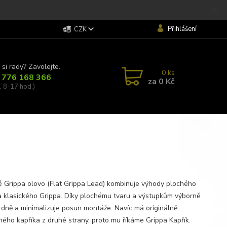
Přihlášení
CZK
 si rady? Zavolejte.
0
ks
 776 168 366
za
0 Kč
, 8-17 hod.)
é Grippa olovo (Flat Grippa Lead) kombinuje výhody plochého
a klasického Grippa. Díky plochému tvaru a výstupkům výborně
a dně a minimalizuje posun montáže. Navíc má originálně
ného kapříka z druhé strany, proto mu říkáme Grippa Kapřík.