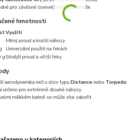
dné pro závěsné (swivel) i inline montáže.
čené hmotnosti
st
Využití
Mírný proud a kratší náhozy
g
Univerzální použití na řekách
 g
Silnější proud a větší řeky
ody
ší aerodynamika než u olov typu
Distance
nebo
Torpedo
.
í určeno pro extrémně dlouhé náhozy.
velmi měkkém bahně se může více zabořit.
zařazeno v kategoriích