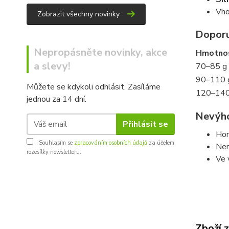
Vho
Zobrazit všechny novinky
Doporu
Nepropásněte novinky, akce
Hmotno
a slevy!
70–85 g
90–110 
Můžete se kdykoli odhlásit. Zasíláme
120–140
jednou za 14 dní.
Nevýh
Přihlásit se
Hor
Souhlasím se
zpracováním osobních údajů
za účelem
Nen
rozesílky newsletteru.
Ve 
Zboží 