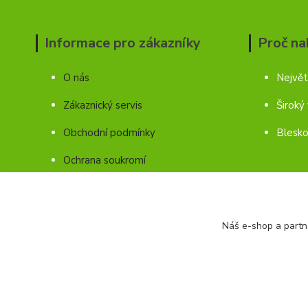
Informace pro zákazníky
Proč na
O nás
Největ
Zákaznický servis
Široký
Obchodní podmínky
Blesko
Ochrana soukromí
Kontakty
Náš e-shop a partn