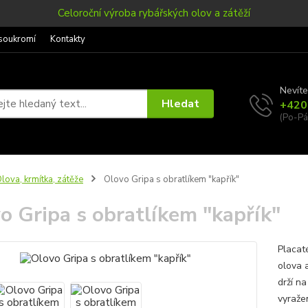
Celoroční výroba rybářských olov a zátěží
soukromí
Kontakty
Nevíte
Hledat
+420
(Po-Pá
lova, krmítka, zátěže
Olovo Gripa s obratlíkem "kapřík"
o Gripa s obratlíkem "kapřík"
Placat
olova 
drží n
vyraže