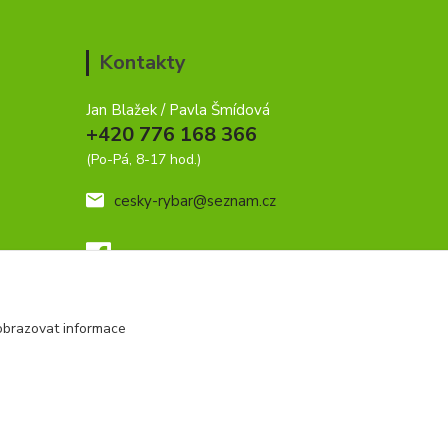
Kontakty
Jan Blažek / Pavla Šmídová
+420 776 168 366
(Po-Pá, 8-17 hod.)
cesky-rybar@seznam.cz
obrazovat informace