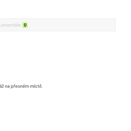
Komentáře
0
táž na přesném místě.