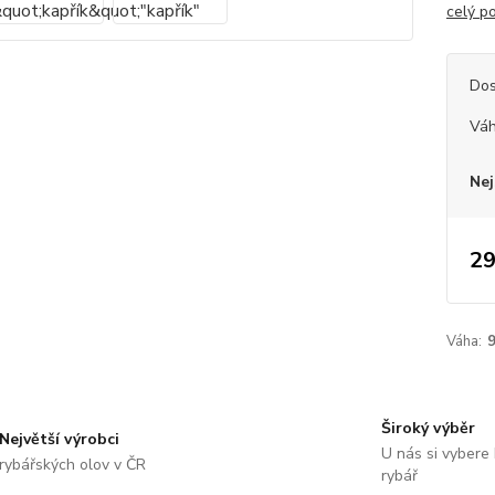
celý p
Dos
Vá
Nej
29
Váha:
Široký výběr
Největší výrobci
U nás si vybere
rybářských olov v ČR
rybář