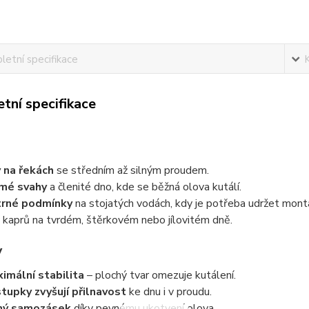
etní specifikace
tní specifikace
 na řekách
se středním až silným proudem.
mé svahy
a členité dno, kde se běžná olova kutálí.
trné podmínky
na stojatých vodách, kdy je potřeba udržet mon
 kaprů na tvrdém, štěrkovém nebo jílovitém dně.
y
imální stabilita
– plochý tvar omezuje kutálení.
tupky zvyšují přilnavost
ke dnu i v proudu.
ný samozásek
díky pevnému ukotvení olova.