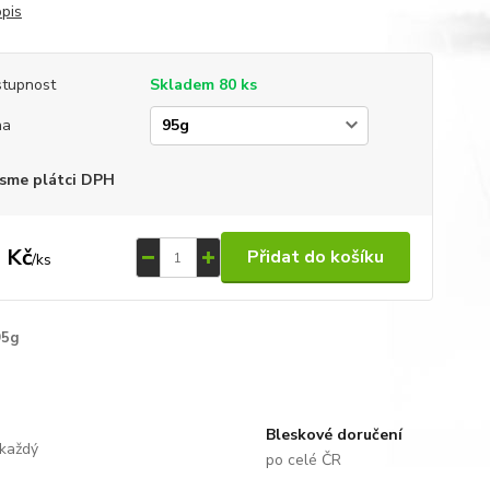
opis
tupnost
Skladem 80 ks
ha
sme plátci DPH
 Kč
Přidat do košíku
/
ks
95g
Bleskové doručení
 každý
po celé ČR