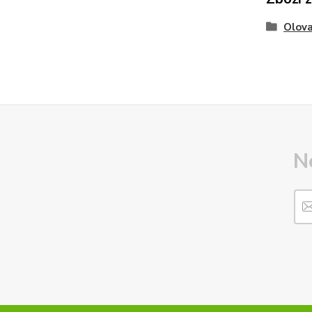
Olova
N