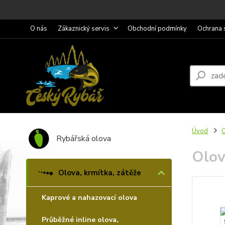
O nás
Zákaznický servis
Obchodní podmínky
Ochrana 
Úvod
O
Rybářská olova
Olov
Olova, krmítka, zátěže
Kaprové a nahazovací olova
Průběžné inline olova,