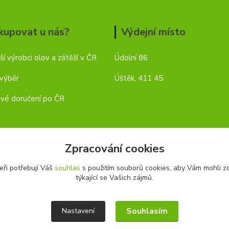
kupovat u nás?
Výdejní místo
ší výrobci olov a zátěží v ČR
Údolní 86
 výběr
Úštěk, 411 45
vé doručení po ČR
Zpracování cookies
eři potřebují Váš
souhlas
s použitím souborů cookies, aby Vám mohli z
týkající se Vašich zájmů.
Souhlasím
Nastavení