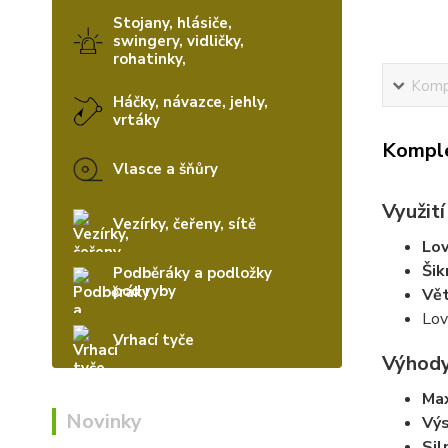
Stojany, hlásiče,
swingery, vidličky,
rohatinky,
Kompl
Háčky, návazce, jehly,
vrtáky
Komple
Vlasce a šňůry
Využití
Vezírky, čeřeny, sítě
Lov
Šik
Podběráky a podložky
pod ryby
Vě
Lov
Vrhací tyče
Výhod
Max
Novinky
Výs
Sil