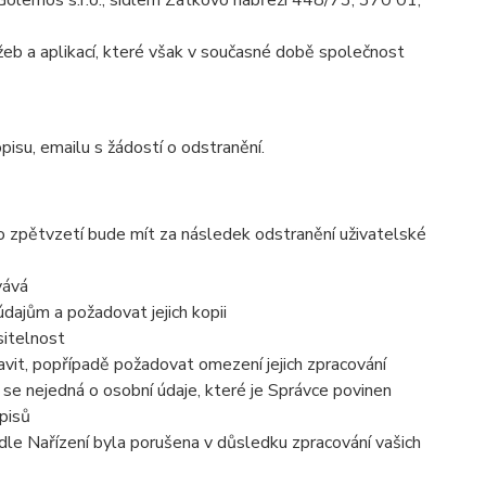
olemos s.r.o., sídlem Zátkovo nábřeží 448/73, 370 01,
eb a aplikací, které však v současné době společnost
pisu, emailu s žádostí o odstranění.
to zpětvzetí bude mít za následek odstranění uživatelské
vává
dajům a požadovat jejich kopii
sitelnost
vit, popřípadě požadovat omezení jejich zpracování
se nejedná o osobní údaje, které je Správce povinen
pisů
dle Nařízení byla porušena v důsledku zpracování vašich