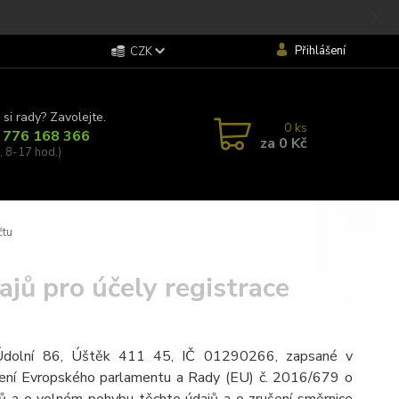
Přihlášení
CZK
 si rady? Zavolejte.
0
ks
 776 168 366
za
0 Kč
, 8-17 hod.)
čtu
jů pro účely registrace
m Údolní 86, Úštěk 411 45, IČ 01290266, zapsané v
ízení Evropského parlamentu a Rady (EU) č. 2016/679 o