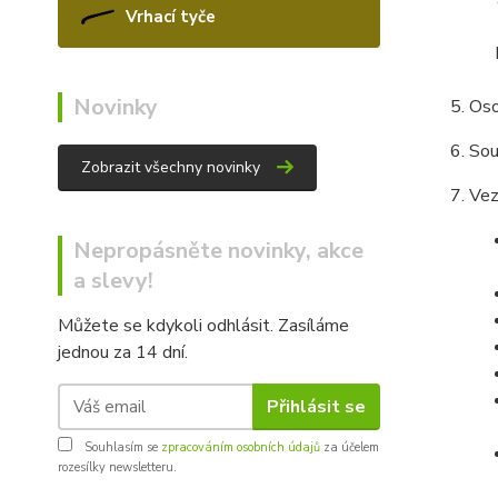
Vrhací tyče
Novinky
Oso
Sou
Zobrazit všechny novinky
Vez
Nepropásněte novinky, akce
a slevy!
Můžete se kdykoli odhlásit. Zasíláme
jednou za 14 dní.
Přihlásit se
Souhlasím se
zpracováním osobních údajů
za účelem
rozesílky newsletteru.