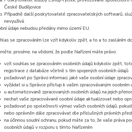
Poskytovatel služby Eshop-rychle, provozované společností G
České Budějovice
Případně další poskytovatelé zpracovatelských softwarů, služ
nevyužívá.
bní údaje nebudou předány mimo území EU.
hlas se zpracováním lze vzít kdykoliv zpět, a to a to zasláním do
měte, prosíme, na vědomí, že podle Nařízení máte právo:
vzít souhlas se zpracováním osobních údajů kdykoliv zpět, to
registrace z databáze včetně s tím spojených osobních údajů
požadovat po Správci informaci, jaké vaše osobní údaje zpraco
vyžádat si u Správce přístup k vašim zpracovávaným osobním ú
u automatizovaně zpracovaných osobních údajů na jejich přeno
nechat vaše zpracovávané osobní údaje aktualizovat nebo opra
požadovat po společnosti výmaz vašich osobních údajů, pokud 
nebo oprávněn dále zpracovávat dle příslušných právních před
na účinnou soudní ochranu, pokud máte za to, že vaše práva po
osobních údajů v rozporu s tímto Nařízením