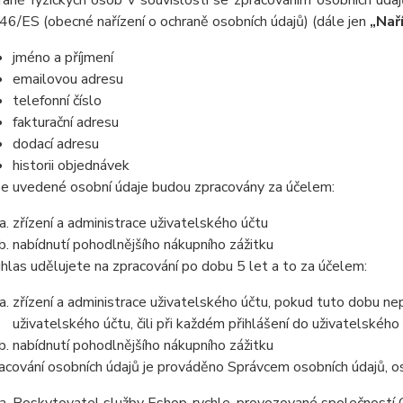
raně fyzických osob v souvislosti se zpracováním osobních úda
46/ES (obecné nařízení o ochraně osobních údajů) (dále jen
„Nař
jméno a příjmení
emailovou adresu
telefonní číslo
fakturační adresu
dodací adresu
historii objednávek
e uvedené osobní údaje budou zpracovány za účelem:
zřízení a administrace uživatelského účtu
nabídnutí pohodlnějšího nákupního zážitku
hlas udělujete na zpracování po dobu 5 let a to za účelem:
zřízení a administrace uživatelského účtu, pokud tuto dobu ne
uživatelského účtu, čili při každém přihlášení do uživatelského
nabídnutí pohodlnějšího nákupního zážitku
acování osobních údajů je prováděno Správcem osobních údajů, os