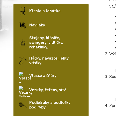
och
95/
Křesla a lehátka
Navijáky
Stojany, hlásiče,
swingery, vidličky,
rohatinky,
Výš
Háčky, návazce, jehly,
vrtáky
Vlasce a šňůry
Sou
Vezírky, čeřeny, sítě
Podběráky a podložky
Zpr
pod ryby