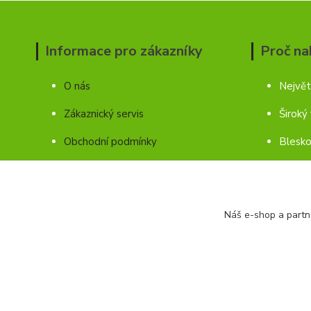
Informace pro zákazníky
Proč na
O nás
Největ
Zákaznický servis
Široký
Obchodní podmínky
Blesko
Ochrana soukromí
Kontakty
Náš e-shop a partn