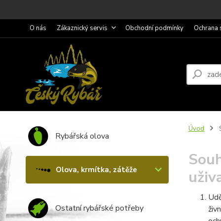
O nás
Zákaznický servis
Obchodní podmínky
Ochrana 
Úvod
S
Rybářská olova
Souh
Olova, krmítka, zátěže
uživ
Udě
Ostatní rybářské potřeby
živ