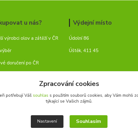
kupovat u nás?
Výdejní místo
ší výrobci olov a zátěží v ČR
Údolní 86
 výběr
Úštěk, 411 45
vé doručení po ČR
Zpracování cookies
eři potřebují Váš
souhlas
s použitím souborů cookies, aby Vám mohli z
týkající se Vašich zájmů.
Souhlasím
Nastavení