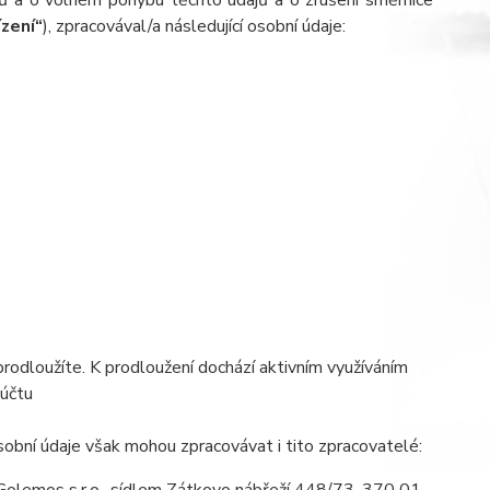
jů a o volném pohybu těchto údajů a o zrušení směrnice
ízení“
), zpracovával/a následující osobní údaje:
prodloužíte. K prodloužení dochází aktivním využíváním
 účtu
obní údaje však mohou zpracovávat i tito zpracovatelé: