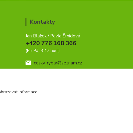
Kontakty
Jan Blažek / Pavla Šmídová
+420 776 168 366
(Po-Pá, 8-17 hod.)
cesky-rybar@seznam.cz
obrazovat informace