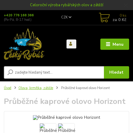
Celoroční výroba rybářských olov a zátěží
0
ks
+420 776 168 366
CZK
za
0 Kč
(Po-Pá, 8-17 hod.)
Menu
Hledat
Úvod
Olova, krmítka, zátěže
Průběžné kaprové olovo Horizont
Průběžné kaprové olovo Horizont