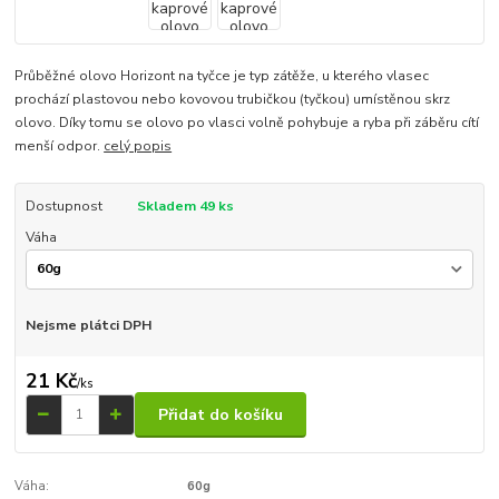
Průběžné olovo Horizont na tyčce je typ zátěže, u kterého vlasec
prochází plastovou nebo kovovou trubičkou (tyčkou) umístěnou skrz
olovo. Díky tomu se olovo po vlasci volně pohybuje a ryba při záběru cítí
menší odpor.
celý popis
Dostupnost
Skladem 49 ks
Váha
Nejsme plátci DPH
21 Kč
/
ks
Přidat do košíku
Váha:
60g