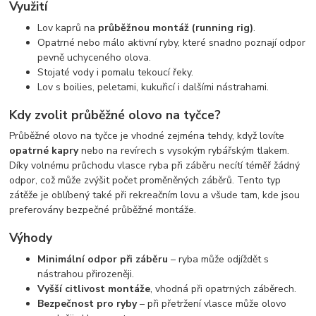
Využití
Lov kaprů na
průběžnou montáž (running rig)
.
Opatrné nebo málo aktivní ryby, které snadno poznají odpor
pevně uchyceného olova.
Stojaté vody i pomalu tekoucí řeky.
Lov s boilies, peletami, kukuřicí i dalšími nástrahami.
Kdy zvolit průběžné olovo na tyčce?
Průběžné olovo na tyčce je vhodné zejména tehdy, když lovíte
opatrné kapry
nebo na revírech s vysokým rybářským tlakem.
Díky volnému průchodu vlasce ryba při záběru necítí téměř žádný
odpor, což může zvýšit počet proměněných záběrů. Tento typ
zátěže je oblíbený také při rekreačním lovu a všude tam, kde jsou
preferovány bezpečné průběžné montáže.
Výhody
Minimální odpor při záběru
– ryba může odjíždět s
nástrahou přirozeněji.
Vyšší citlivost montáže
, vhodná při opatrných záběrech.
Bezpečnost pro ryby
– při přetržení vlasce může olovo