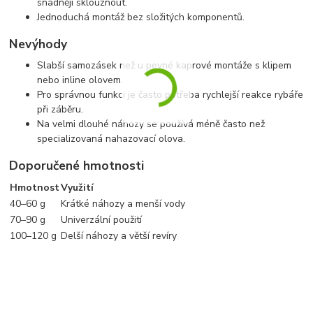
snadněji sklouznout.
Jednoduchá montáž bez složitých komponentů.
Nevýhody
Slabší samozásek než u pevné kaprové montáže s klipem
nebo inline olovem.
Pro správnou funkci je často potřeba rychlejší reakce rybáře
při záběru.
Na velmi dlouhé náhozy se používá méně často než
specializovaná nahazovací olova.
Doporučené hmotnosti
Hmotnost
Využití
40–60 g
Krátké náhozy a menší vody
70–90 g
Univerzální použití
100–120 g
Delší náhozy a větší revíry