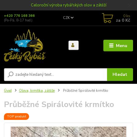
Celoroční výroba rybářských olov a zátěží
0
ks
+420 776 168 366
CZK
za
0 Kč
(Po-Pá, 8-17 hod.)
Menu
Hledat
Úvod
Olova, krmítka, zátěže
Průběžné Spirálovité krmítko
Průběžné Spirálovité krmítko
TOP produkt