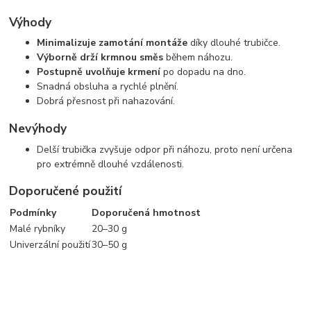
Výhody
Minimalizuje zamotání montáže
díky dlouhé trubičce.
Výborně drží krmnou směs
během náhozu.
Postupně uvolňuje krmení
po dopadu na dno.
Snadná obsluha a rychlé plnění.
Dobrá přesnost při nahazování.
Nevýhody
Delší trubička zvyšuje odpor při náhozu, proto není určena
pro extrémně dlouhé vzdálenosti.
Doporučené použití
Podmínky
Doporučená hmotnost
Malé rybníky
20–30 g
Univerzální použití
30–50 g