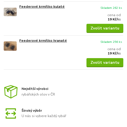
Feederové krmítko kulaté
Skladem 262 ks
cena od
19 Kč
/
ks
Zvolit variantu
Feederové krmítko hranaté
Skladem 256 ks
cena od
19 Kč
/
ks
Zvolit variantu
Největší výrobci
rybářských olov v ČR
Široký výběr
U nás si vybere každý rybář