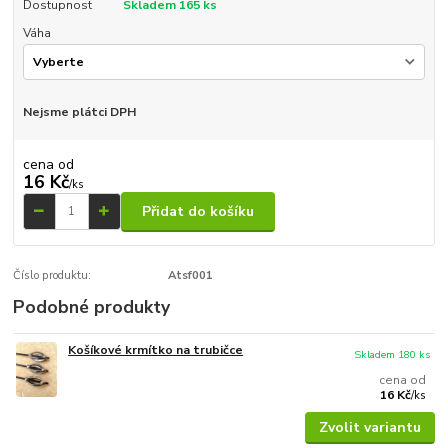
Dostupnost
Skladem 165 ks
Váha
Nejsme plátci DPH
cena od
16 Kč
/
ks
Přidat do košíku
Číslo produktu:
Atsf001
Podobné produkty
Košíkové krmítko na trubičce
Skladem 180 ks
cena od
16 Kč
/
ks
Zvolit variantu