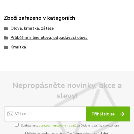
Zboží zařazeno v kategoriích
Olova, krmítka, zátěže
Průběžné inline olova, odpadávací olova
Krmítka
Nepropásněte novinky, akce a
slevy!
Přihlásit se
Souhlasím se
zpracováním osobních údajů
za účelem rozesílky newsletteru.
Můžete se kdykoli odhlásit. Zasíláme jednou za 14 dní.