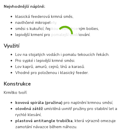
Nejvhodnější náplně:
klasická feederová krmná směs,
navlhčené mikropelety,
směsi s kukuřicí, řepkou nebo drceným boilies,
lepivější krmení pro pomalejší uvolňování.
Využití
Lov na stojatých vodách i pomalu tekoucích řekách.
Pro sypké i lepivější krmné směsi.
Lov kaprů, amurů, cejnů, línů a karasů.
Vhodné pro položenou i klasický feeder.
Konstrukce
Krmítko tvoří:
kovová spirála (pružina)
pro naplnění krmnou směsí,
olověná zátěž
umístěná uvnitř pružiny pro stabilní let a
rychlé klesání,
plastová antitangle trubička
, která výrazně omezuje
zamotání návazce během náhozu.