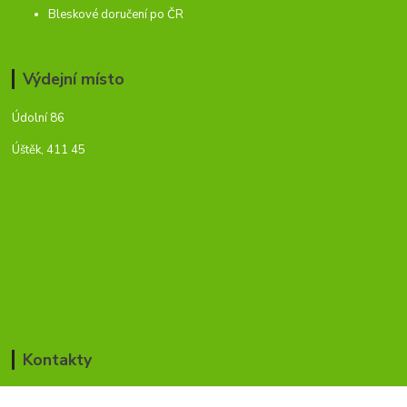
Bleskové doručení po ČR
Výdejní místo
Údolní 86
Úštěk, 411 45
Kontakty
Jan Blažek / Pavla Šmídová