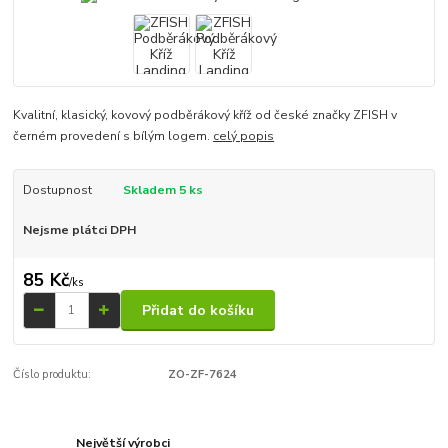
Kvalitní, klasický, kovový podběrákový kříž od české značky ZFISH v
černém provedení s bílým logem.
celý popis
Dostupnost
Skladem 5 ks
Nejsme plátci DPH
85 Kč
/
ks
Přidat do košíku
Číslo produktu:
ZO-ZF-7624
Největší výrobci