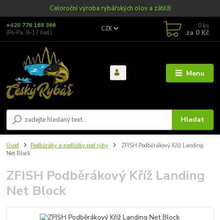
Celoroční výroba rybářských olov a zátěží
0
ks
+420 776 168 366
CZK
za
0 Kč
(Po-Pá, 8-17 hod.)
Menu
Hledat
Úvod
Podběráky a podložky pod ryby
ZFISH Podběrákový Kříž Landing
Net Block
ZFISH Podběrákový Kříž Landing
Net Block