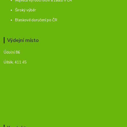
Největší výrobci olov a zátěží v ČR
Široký výběr
Bleskové doručení po ČR
Výdejní místo
Údolní 86
Úštěk, 411 45